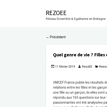
REZOEE
Réseau Ensemble & Egalitaires en Bretagne
Précédent
←
Quel genre de vie ? Filles
11 février 2019
RezoEE
Ress
UNICEF France publie les résultats 
relations entre les filles et les garç
une fille ou un garçon, ils.elles so
répondu aux 165 questions sur leur
passionnantes ont été analysées pa