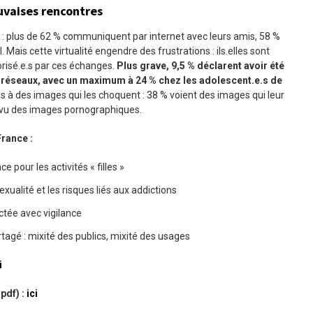
auvaises rencontres
: plus de 62 % communiquent par internet avec leurs amis, 58 %
 Mais cette virtualité engendre des frustrations : ils.elles sont
risé.e.s par ces échanges.
Plus grave, 9,5
% déclarent avoir été
s réseaux, avec un maximum à 24
% chez les adolescent.e.s de
.e.s à des images qui les choquent : 38 % voient des images qui leur
à vu des images pornographiques.
rance :
ce pour les activités « filles »
exualité et les risques liés aux addictions
tée avec vigilance
tagé : mixité des publics, mixité des usages
i
pdf) :
ici