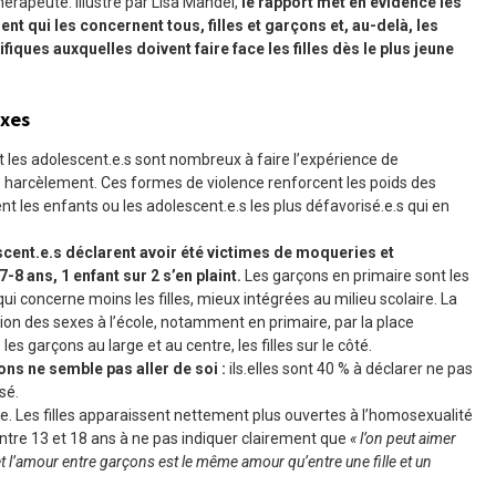
érapeute. Illustré par Lisa Mandel,
le rapport met en évidence les
 qui les concernent tous, filles et garçons et, au-delà, les
fiques auxquelles doivent faire face les filles dès le plus jeune
exes
 les adolescent.e.s sont nombreux à faire l’expérience de
e harcèlement. Ces formes de violence renforcent les poids des
nt les enfants ou les adolescent.e.s les plus défavorisé.e.s qui en
scent.e.s déclarent avoir été victimes de moqueries et
 7-8
ans, 1
enfant sur 2 s’en plaint.
Les garçons en primaire sont les
ui concerne moins les filles, mieux intégrées au milieu scolaire. La
ation des sexes à l’école, notamment en primaire, par la place
 les garçons au large et au centre, les filles sur le côté.
rçons ne semble pas aller de soi
:
ils.elles sont 40 % à déclarer ne pas
sé.
ie. Les filles apparaissent nettement plus ouvertes à l’homosexualité
 entre 13 et 18 ans à ne pas indiquer clairement que
« l’on peut aimer
 et l’amour entre garçons est le même amour qu’entre une fille et un