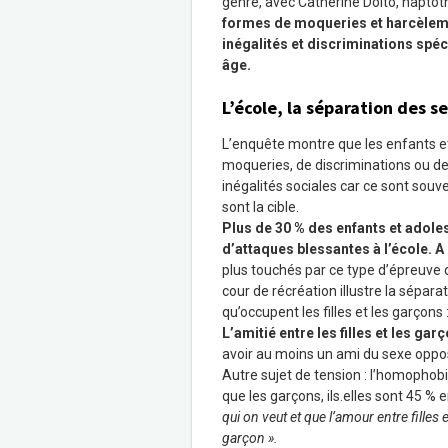
genre, avec Catherine Dolto, haptoth
formes de moqueries et harcèlement
inégalités et discriminations spéci
âge.
L’école, la séparation des s
L’enquête montre que les enfants et
moqueries, de discriminations ou d
inégalités sociales car ce sont souve
sont la cible.
Plus de 30
% des enfants et adole
d’attaques blessantes à l’école. A
plus touchés par ce type d’épreuve q
cour de récréation illustre la sépar
qu’occupent les filles et les garçons :
L’amitié entre les filles et les ga
avoir au moins un ami du sexe oppo
Autre sujet de tension : l’homophob
que les garçons, ils.elles sont 45 %
qui on veut et que l’amour entre filles
garçon ».