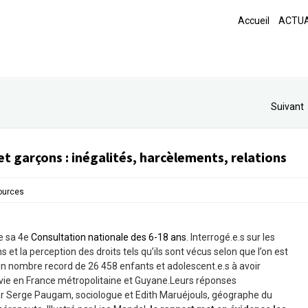
Accueil
ACTUA
Suivant
 et garçons : inégalités, harcèlements, relations
ources
de sa 4e
Consultation nationale des 6-18 ans
. Interrogé.e.s sur les
ons et la perception des droits tels qu’ils sont vécus selon que l’on est
nt un nombre record de 26 458 enfants et adolescent.e.s à avoir
 vie en France métropolitaine et Guyane.Leurs réponses
r Serge Paugam, sociologue et Edith Maruéjouls, géographe du