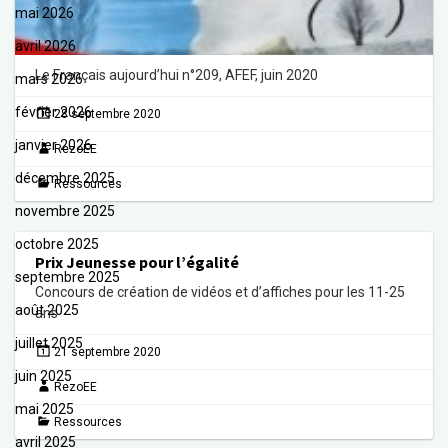
mai 2026
avril 2026
Le Français aujourd’hui n°209, AFEF, juin 2020
mars 2026
février 2026
28 septembre 2020
janvier 2026
RezoEE
décembre 2025
Ressources
novembre 2025
octobre 2025
Prix Jeunesse pour l’égalité
septembre 2025
Concours de création de vidéos et d’affiches pour les 11-25
août 2025
ans
juillet 2025
21 septembre 2020
juin 2025
RezoEE
mai 2025
Ressources
avril 2025