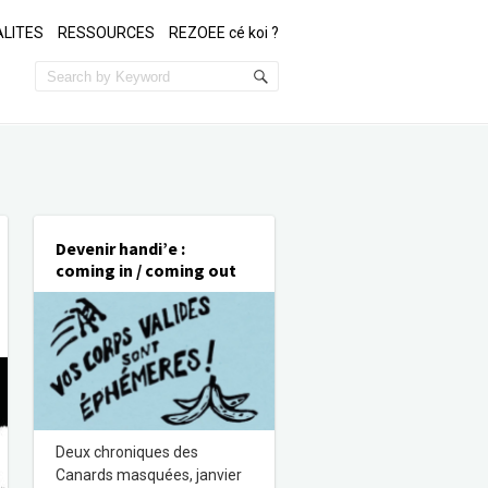
LITES
RESSOURCES
REZOEE cé koi ?
Devenir handi’e :
coming in / coming out
Deux chroniques des
Canards masquées, janvier