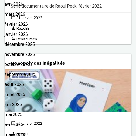
avril 2026
Série documentaire de Raoul Peck, février 2022
mars 2026
31 janvier 2022
février 2026
RezoEE
janvier 2026
Ressources
décembre 2025
novembre 2025
Monopoly des inégalités
octobre 2025
septembre 2025
août 2025
juillet 2025
juin 2025
mai 2025
24 janvier 2022
avril 2025
mars 2025
RezoEE