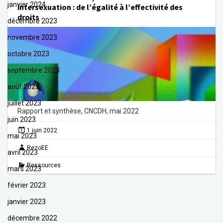
janvier 2024
intersexuation : de l’égalité à l’effectivité des
droits
décembre 2023
novembre 2023
octobre 2023
septembre 2023
août 2023
juillet 2023
Rapport et synthèse, CNCDH, mai 2022
juin 2023
1 juin 2022
mai 2023
RezoEE
avril 2023
Ressources
mars 2023
février 2023
janvier 2023
décembre 2022