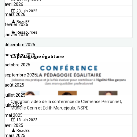
avril 2026
23 juin 2022
mars 2026
RezoEE
février 2026
Ressources
janvier 2026
décembre 2025
novembre 2025
La pédagogie égalitaire
octobre 2025
septembre 2025
août 2025
juillet 2025
Captation vidéo de la conférence de Clémence Perronnet,
juin 2025
Murielle Gerin et Edith Maruejouls, INSPE
mai 2025
13 juin 2022
avril 2025
RezoEE
mars 2025