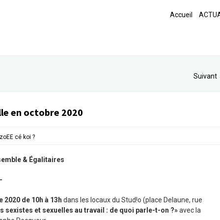
Accueil
ACTUA
Suivant
le en octobre 2020
zoEE cé koi ?
emble & Égalitaires
—
re 2020 de 10h à 13h
dans les locaux du Stud!o (place Delaune, rue
 sexistes et sexuelles au travail : de quoi parle-t-on ?»
avec la