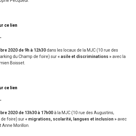
stophe Pecqueur.
ur ce lien
—
obre 2020 de 9h à 12h30
dans les locaux de la MJC (10 rue des
arking du Champ de foire) sur
« asile et discriminations »
avec la
amien Boisset.
ur ce lien
—
obre 2020 de 13h30 à 17h00
à la MJC (10 rue des Augustins,
de foire) sur
« migrations, scolarité, langues et inclusion »
avec
t Anne Morillon.