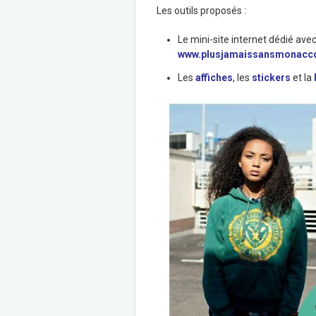
Les outils proposés :
Le mini-site internet dédié av
www.plusjamaissansmonacc
Les
affiches
, les
stickers
et la