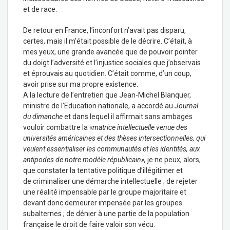
et de race.
De retour en France, l’inconfort n’avait pas disparu,
certes, mais il m’était possible de le décrire. C’était, à
mes yeux, une grande avancée que de pouvoir pointer
du doigt l’adversité et l’injustice sociales que j’observais
et éprouvais au quotidien. C’était comme, d’un coup,
avoir prise sur ma propre existence.
A la lecture de l’entretien que Jean-Michel Blanquer,
ministre de l’Education nationale, a accordé au
Journal
du dimanche
et dans lequel il affirmait sans ambages
vouloir combattre la
«matrice intellectuelle venue des
universités américaines et des thèses intersectionnelles, qui
veulent essentialiser les communautés et les identités, aux
antipodes de notre modèle républicain»,
je ne peux, alors,
que constater la tentative politique d’illégitimer et
de criminaliser une démarche intellectuelle ; de rejeter
une réalité impensable par le groupe majoritaire et
devant donc demeurer impensée par les groupes
subalternes ; de dénier à une partie de la population
française le droit de faire valoir son vécu.