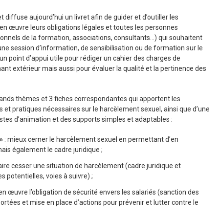
et diffuse aujourd’hui un livret afin de guider et d’outiller les
n œuvre leurs obligations légales et toutes les personnes
onnels de la formation, associations, consultants…) qui souhaitent
une session d’information, de sensibilisation ou de formation sur le
 un point d’appui utile pour rédiger un cahier des charges de
nant extérieur mais aussi pour évaluer la qualité et la pertinence des
grands thèmes et 3 fiches correspondantes qui apportent les
s et pratiques nécessaires sur le harcèlement sexuel, ainsi que d’une
tes d’animation et des supports simples et adaptables :
»
: mieux cerner le harcèlement sexuel en permettant d’en
s également le cadre juridique ;
aire cesser une situation de harcèlement (cadre juridique et
 potentielles, voies à suivre) ;
en œuvre l’obligation de sécurité envers les salariés (sanction des
rtées et mise en place d’actions pour prévenir et lutter contre le