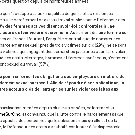
 de cette question depuis de nombreuses années.
vie qui n’échappe pas aux inégalités de genre et aux violences
e
sur le harcèlement sexuel au travail publiée par le Défenseur des
0% des femmes actives disent avoir été confrontées à une
 cours de leur vie professionnelle
. Autrement dit,
une femme sur
emmes en France. Pourtant, l’enquête montrait que de nombreuses
arcèlement sexuel : près de trois victimes sur dix (29%) ne se sont
s victimes qui engagent des démarches judiciaires pour faire valoir
moitié des actifs interrogés, hommes et femmes confondus, s’estiment
nt sexuel au travail (57%).
fié pour renforcer les obligations des employeurs en matière de
lement sexuel au travail. Afin de répondre à ces obligations, la
es acteurs clés de l’entreprise sur les violences faites aux
ensibilisation menées depuis plusieurs années, notamment la
meSurCinq
, et convaincu que la lutte contre le harcèlement sexuel
 épaules des personnes qui le subissent mais qu’elle est de la
 le Défenseur des droits a souhaité contribuer à l’indispensable