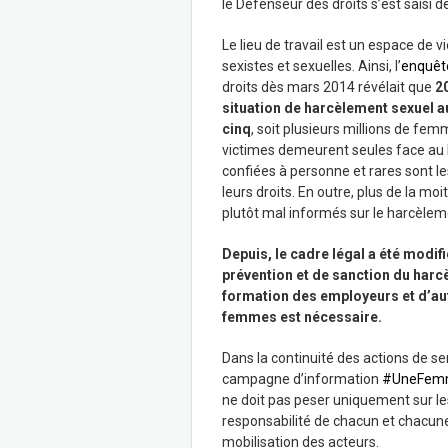
le Défenseur des droits s’est saisi
Le lieu de travail est un espace de 
sexistes et sexuelles. Ainsi, l’
enquêt
droits dès mars 2014 révélait que
2
situation de harcèlement sexuel au
cinq
, soit plusieurs millions de f
victimes demeurent seules face au h
confiées à personne et rares sont le
leurs droits. En outre, plus de la 
plutôt mal informés sur le harcèleme
Depuis, le cadre légal a été modi
prévention et de sanction du harcè
formation des employeurs et d’autr
femmes est nécessaire.
Dans la continuité des actions de s
campagne d’information
#UneFem
ne doit pas peser uniquement sur les
responsabilité de chacun et chacune,
mobilisation des acteurs.