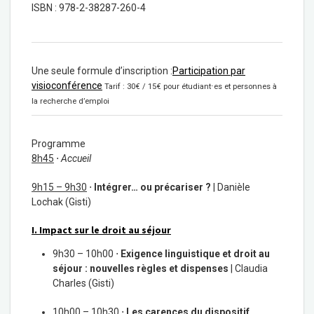
ISBN : 978-2-38287-260-4
Une seule formule d’inscription :
Participation par
visioconférence
Tarif : 30€ / 15€ pour étudiant⋅es et personnes à
la recherche d’emploi
Programme
8h45
⋅
Accueil
9h15 – 9h30
⋅
Intégrer… ou précariser ?
| Danièle
Lochak (Gisti)
I. Impact sur le droit au séjour
9h30 – 10h00 ⋅
Exigence linguistique et droit au
séjour : nouvelles règles et dispenses
| Claudia
Charles (Gisti)
10h00 – 10h30 ⋅
Les carences du dispositif