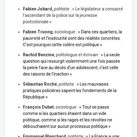
Fabien Jobard,
politiste : « Le législateur a consacré
l’ascendant de la police sur la jeunesse
postcoloniale »
Fabien Truong
, sociologue :
« Dans ces quartiers, la
pauvreté et l’insécurité sont des réalités concrètes.
C’est pourquoi cette colère est politique »
Rachid Benzine
, politologue et écrivain :
« La seule
question qui ressurgit violemment une fois passée
la peine face au décès d’un adolescent, c’est celle
des raisons de l’inaction »
Sébastian Roché
, politiste :
« Les mauvaises
pratiques policières sapent les fondements de la
République »
François Dubet
, sociologue :
« Tout se passe
comme si les quartiers étaient dans un vide
politique, comme si les rages et les révoltes ne
débouchaient sur aucun processus politique »
Emmanuel Blanchard
, politiste :
« La France a une