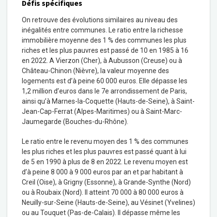
Défis spécifiques
On retrouve des évolutions similaires au niveau des
inégalités entre communes. Le ratio entre la richesse
immobilière moyenne des 1 % des communes les plus
riches et les plus pauvres est passé de 10 en 1985 à 16
en 2022. A Vierzon (Cher), à Aubusson (Creuse) ou à
Château-Chinon (Nièvre), la valeur moyenne des
logements est d’à peine 60 000 euros. Elle dépasse les
1,2 million d’euros dans le 7
e
arrondissement de Paris,
ainsi qu’à Marnes-la-Coquette (Hauts-de-Seine), à Saint-
Jean-Cap-Ferrat (Alpes-Maritimes) ou à Saint-Marc-
Jaumegarde (Bouches-du-Rhône).
Le ratio entre le revenu moyen des 1 % des communes
les plus riches et les plus pauvres est passé quant à lui
de 5 en 1990 à plus de 8 en 2022. Le revenu moyen est
d’à peine 8 000 à 9 000 euros par an et par habitant à
Creil (Oise), à Grigny (Essonne), à Grande-Synthe (Nord)
ou à Roubaix (Nord). Il atteint 70 000 à 80 000 euros à
Neuilly-sur-Seine (Hauts-de-Seine), au Vésinet (Yvelines)
ou au Touquet (Pas-de-Calais). Il dépasse même les