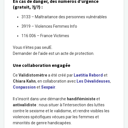
En cas de danger, des numéros d’urgence
(gratuit, 7j/7) :
3133 – Maltraitance des personnes vulnérables
3919 – Violences Femmes Info
116 006 – France Victimes
Vous n’êtes pas seulE.
Demander de l’aide est un acte de protection.
Une collaboration engagée
Ce
Validistomètre
a été créé par
Laetitia Rebord
et
Chiara Kahn
, en collaboration avec
Les Dévalideuses
,
Conpassion
et
Sexpair
.
Il s’inscrit dans une démarche
handiféministe
et
antivalidiste
: nous situer à l’intersection des luttes
contre le sexisme et le validisme, et rendre visibles les
violences spécifiques vécues par les femmes et
minorités de genre handicapées.