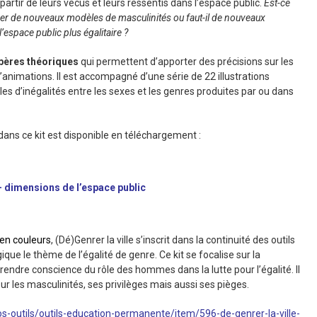
 partir de leurs vécus et leurs ressentis dans l’espace public.
E
st-ce
réer de nouveaux modèles de masculinités ou faut-il de nouveaux
espace public plus égalitaire ?
pères théoriques
qui permettent d’apporter des précisions sur les
’animations. Il est accompagné d’une série de 22 illustrations
s d’inégalités entre les sexes et les genres produites par ou dans
ns ce kit est disponible en téléchargement :
 – dimensions de l’espace public
en couleurs
, (Dé)Genrer la ville s’inscrit dans la continuité des outils
que le thème de l’égalité de genre. Ce kit se focalise sur la
ndre conscience du rôle des hommes dans la lutte pour l’égalité. Il
ur les masculinités, ses privilèges mais aussi ses pièges.
s-outils/outils-education-permanente/item/596-de-genrer-la-ville-