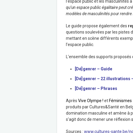
l’espace public et les masculinités à
qu’un espace public égalitaire peut c
modèles de masculinités pour rendre l’
Le guide propose également des
re
questions soulevées par les pistes d
mettant en scène différents exemple
l’espace public.
L’ensemble des supports proposés da
[Dé] genrer – Guide
[Dé] genrer – 22 illustrations
[Dé] genrer – Phrases
Après
Vive Olympe !
et
Féminismes 
produits par Cultures&Santé en Belgi
domination masculine et amène à pre
s’agit donc de mener une réflexion s
Sources :
www.cultures-sante.be/no