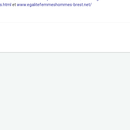
s.html
et
www.egalitefemmeshommes-brest.net/