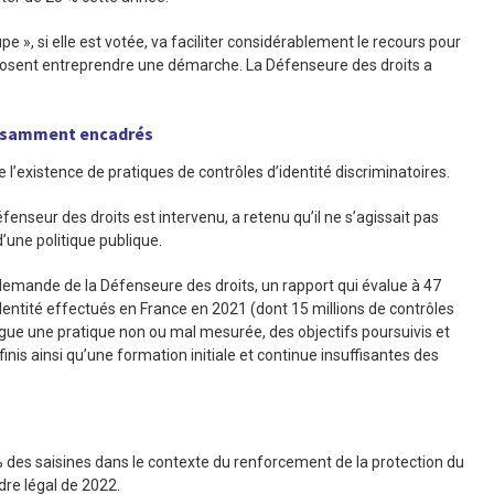
upe », si elle est votée, va faciliter considérablement le recours pour
’osent entreprendre une démarche. La Défenseure des droits a
ffisamment encadrés
’existence de pratiques de contrôles d’identité discriminatoires.
éfenseur des droits est intervenu, a retenu qu’il ne s’agissait pas
d’une politique publique.
 demande de la Défenseure des droits, un rapport qui évalue à 47
dentité effectués en France en 2021 (dont 15 millions de contrôles
gue une pratique non ou mal mesurée, des objectifs poursuivis et
inis ainsi qu’une formation initiale et continue insuffisantes des
es saisines dans le contexte du renforcement de la protection du
dre légal de 2022.