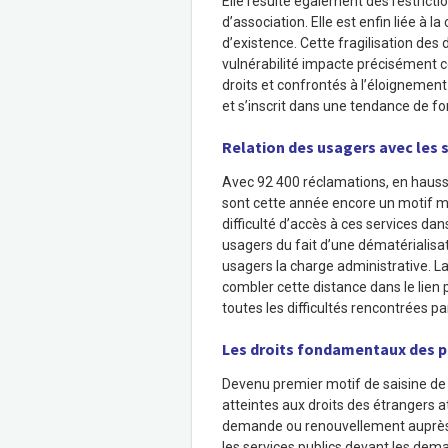
Elle résulte également des restricti
d’association. Elle est enfin liée à 
d’existence. Cette fragilisation de
vulnérabilité impacte précisément cel
droits et confrontés à l’éloignement 
et s’inscrit dans une tendance de fo
Relation des usagers avec les 
Avec 92 400 réclamations, en hausse
sont cette année encore un motif mass
difficulté d’accès à ces services dans
usagers du fait d’une dématérialisat
usagers la charge administrative. L
combler cette distance dans le lien
toutes les difficultés rencontrées pa
Les droits fondamentaux des p
Devenu premier motif de saisine de l
atteintes aux droits des étrangers 
demande ou renouvellement auprès 
les services publics devant les dem