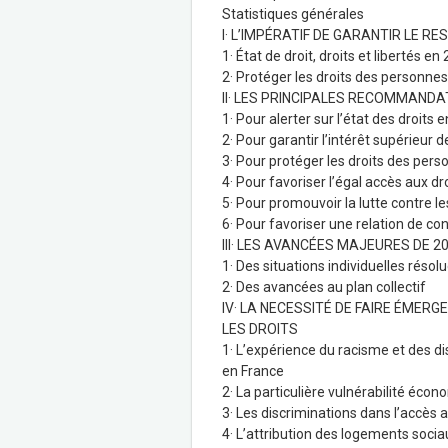
Statistiques générales
I· L’IMPÉRATIF DE GARANTIR LE R
1· État de droit, droits et libertés en
2· Protéger les droits des personne
II· LES PRINCIPALES RECOMMANDAT
1· Pour alerter sur l’état des droits
2· Pour garantir l’intérêt supérieur
3· Pour protéger les droits des per
4· Pour favoriser l’égal accès aux dr
5· Pour promouvoir la lutte contre l
6· Pour favoriser une relation de con
III· LES AVANCÉES MAJEURES DE 2
1· Des situations individuelles résol
2· Des avancées au plan collectif
IV· LA NECESSITÉ DE FAIRE ÉME
LES DROITS
1· L’expérience du racisme et des di
en France
2· La particulière vulnérabilité éco
3· Les discriminations dans l’accès
4· L’attribution des logements soci