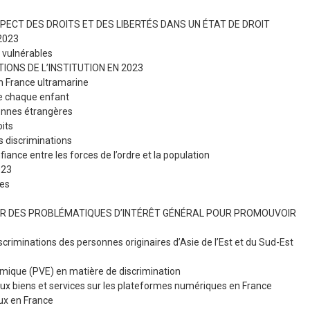
ESPECT DES DROITS ET DES LIBERTÉS DANS UN ÉTAT DE DROIT
 2023
s vulnérables
IONS DE L’INSTITUTION EN 2023
 en France ultramarine
 de chaque enfant
sonnes étrangères
oits
es discriminations
fiance entre les forces de l’ordre et la population
023
ues
RGER DES PROBLÉMATIQUES D’INTÉRÊT GÉNÉRAL POUR PROMOUVOIR
scriminations des personnes originaires d’Asie de l’Est et du Sud-Est
nomique (PVE) en matière de discrimination
 aux biens et services sur les plateformes numériques en France
aux en France