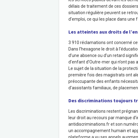
délais de traitement de ces dossier
situation régulière peuvent se retro
d’emploi, ce qui les place dans une
Les atteintes aux droits de l’e
3 910 réclamations ont concerné cet
Dans l’hexagone le droit à l’éducati
d’une absence ou d’un retard significa
d’enfant d’Outre-mer qui n’ont pas a
Le sujet de la situation de la protect
première fois des magistrats ont al
préoccupante des enfants nécessita
d’assistants familiaux, de placemen
Des discriminations toujours t
Les discriminations restent prégna
leur droit au recours par manque d’
antidiscriminations.fr et son numér
un accompagnement humain et apport
plateforme a vu ses appels augmen