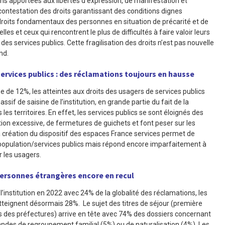
ons apportées aux libertés d’expression, de manifestation et
la contestation des droits garantissant des conditions dignes
s droits fondamentaux des personnes en situation de précarité et de
les et ceux qui rencontrent le plus de difficultés à faire valoir leurs
des services publics. Cette fragilisation des droits n’est pas nouvelle
nd.
services publics : des réclamations toujours en hausse
 de 12%, les atteintes aux droits des usagers de services publics
if de saisine de l’institution, en grande partie du fait de la
 les territoires. En effet, les services publics se sont éloignés des
ion excessive, de fermetures de guichets et font peser sur les
a création du dispositif des espaces France services permet de
 population/services publics mais répond encore imparfaitement à
r les usagers.
ersonnes étrangères encore en recul
’institution en 2022 avec 24% de la globalité des réclamations, les
atteignent désormais 28%. Le sujet des titres de séjour (première
des préfectures) arrive en tête avec 74% des dossiers concernant
andes de regroupement familial (5%) ou de naturalisation (4%). Les