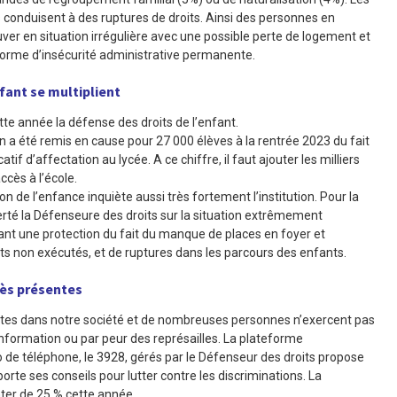
s conduisent à des ruptures de droits. Ainsi des personnes en
uver en situation irrégulière avec une possible perte de logement et
 forme d’insécurité administrative permanente.
nfant se multiplient
te année la défense des droits de l’enfant.
on a été remis en cause pour 27 000 élèves à la rentrée 2023 du fait
tif d’affectation au lycée. A ce chiffre, il faut ajouter les milliers
ccès à l’école.
ion de l’enfance inquiète aussi très fortement l’institution. Pour la
erté la Défenseure des droits sur la situation extrêmement
nt une protection du fait du manque de places en foyer et
ts non exécutés, et de ruptures dans les parcours des enfants.
rès présentes
ntes dans notre société et de nombreuses personnes n’exercent pas
information ou par peur des représailles. La plateforme
o de téléphone, le 3928, gérés par le Défenseur des droits propose
e ses conseils pour lutter contre les discriminations. La
ter de 25 % cette année.