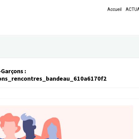
Accueil
ACTUA
s-Garçons
:
cons_rencontres_bandeau_610a6170f2