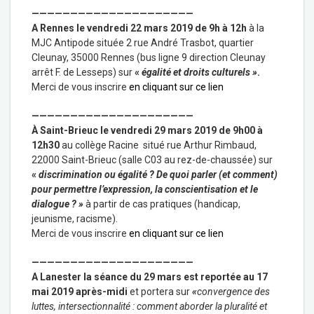
—————————————————————
A Rennes
le vendredi 22 mars 2019 de 9h à 12h
à la
MJC Antipode située 2 rue André Trasbot, quartier
Cleunay, 35000 Rennes (bus ligne 9 direction Cleunay
arrêt F. de Lesseps) sur
«
égalité et droits culturels »
.
Merci de vous inscrire
en cliquant sur ce lien
—————————————————————
À Saint-Brieuc le vendredi 29 mars 2019
de 9h00 à
12h30
au collège Racine situé rue Arthur Rimbaud,
22000 Saint-Brieuc (salle C03 au rez-de-chaussée) sur
«
discrimination ou égalité ? De quoi parler (et comment)
pour permettre l’expression, la conscientisation et le
dialogue ? »
à partir de cas pratiques (handicap,
jeunisme, racisme).
Merci de vous inscrire
en cliquant sur ce lien
—————————————————————
A Lanester la séance du 29 mars est reportée au 17
mai 2019 après-midi
et portera sur
«
convergence des
luttes, intersectionnalité : comment aborder la pluralité et