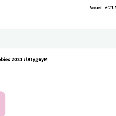
Accueil
ACTUA
obies 2021
:
l9tyg6yM