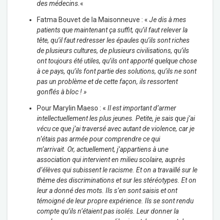
des médecins.
«
Fatma Bouvet de la Maisonneuve : «
Je dis à mes
patients que maintenant ça suffit, qu’il faut relever la
tête, qu’il faut redresser les épaules qu’ils sont riches
de plusieurs cultures, de plusieurs civilisations, qu’ils
ont toujours été utiles, qu’ils ont apporté quelque chose
à ce pays, qu’ils font partie des solutions, qu’ils ne sont
pas un problème et de cette façon, ils ressortent
gonflés à bloc ! »
Pour Marylin Maeso : «
Il est important d’armer
intellectuellement les plus jeunes. Petite, je sais que j’ai
vécu ce que j’ai traversé avec autant de violence, car je
n’étais pas armée pour comprendre ce qui
m’arrivait. Or, actuellement, j’appartiens à une
association qui intervient en milieu scolaire, auprès
d’élèves qui subissent le racisme. Et on a travaillé sur le
thème des discriminations et sur les stéréotypes. Et on
leur a donné des mots. Ils s’en sont saisis et ont
témoigné de leur propre expérience. Ils se sont rendu
compte qu’ils n’étaient pas isolés. Leur donner la