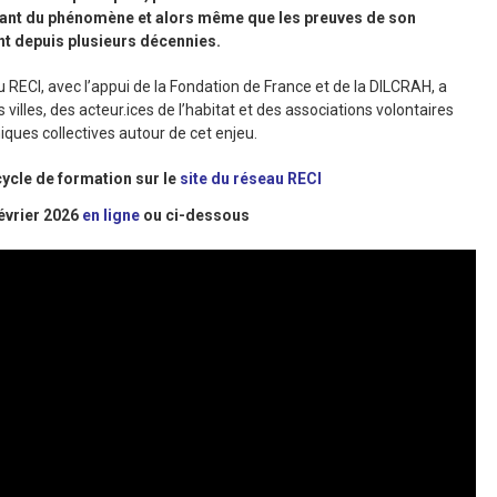
stant du phénomène et alors même que les preuves de son
t depuis plusieurs décennies.
 RECI, avec l’appui de la Fondation de France et de la DILCRAH, a
illes, des acteur.ices de l’habitat et des associations volontaires
iques collectives autour de cet enjeu.
cycle de formation sur le
site du réseau RECI
février 2026
en ligne
ou ci-dessous