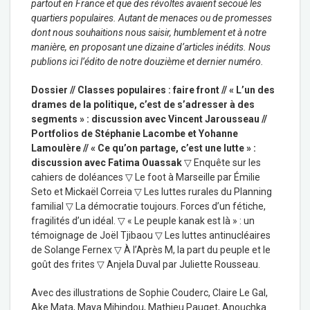
partout en France et que des révoltes avaient secoué les
quartiers populaires. Autant de menaces ou de promesses
dont nous souhaitions nous saisir, humblement et à notre
manière, en proposant une dizaine d’articles inédits. Nous
publions ici l’édito de notre douzième et dernier numéro.
Dossier // Classes populaires : faire front // « L’un des
drames de la politique, c’est de s’adresser à des
segments » : discussion avec Vincent Jarousseau //
Portfolios de Stéphanie Lacombe et Yohanne
Lamoulère // « Ce qu’on partage, c’est une lutte » :
discussion avec Fatima Ouassak
▽ Enquête sur les
cahiers de doléances ▽ Le foot à Marseille par Émilie
Seto et Mickaël Correia ▽ Les luttes rurales du Planning
familial ▽ La démocratie toujours. Forces d’un fétiche,
fragilités d’un idéal. ▽ « Le peuple kanak est là » : un
témoignage de Joël Tjibaou ▽ Les luttes antinucléaires
de Solange Fernex ▽ À l’Après M, la part du peuple et le
goût des frites ▽ Anjela Duval par Juliette Rousseau.
Avec des illustrations de Sophie Couderc, Claire Le Gal,
Ake Mata, Maya Mihindou, Mathieu Pauget, Anouchka