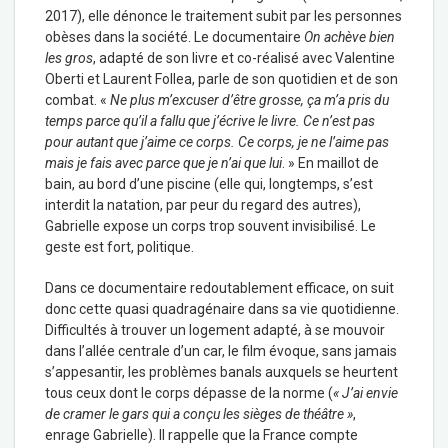
2017), elle dénonce le traitement subit par les personnes
obèses dans la société. Le documentaire
On achève bien
les gros
, adapté de son livre et co-réalisé avec Valentine
Oberti et Laurent Follea, parle de son quotidien et de son
combat. «
Ne plus m’excuser d’être grosse, ça m’a pris du
temps parce qu’il a fallu que j’écrive le livre. Ce n’est pas
pour autant que j’aime ce corps. Ce corps, je ne l’aime pas
mais je fais avec parce que je n’ai que lui
. » En maillot de
bain, au bord d’une piscine (elle qui, longtemps, s’est
interdit la natation, par peur du regard des autres),
Gabrielle expose un corps trop souvent invisibilisé. Le
geste est fort, politique.
Dans ce documentaire redoutablement efficace, on suit
donc cette quasi quadragénaire dans sa vie quotidienne.
Difficultés à trouver un logement adapté, à se mouvoir
dans l’allée centrale d’un car, le film évoque, sans jamais
s’appesantir, les problèmes banals auxquels se heurtent
tous ceux dont le corps dépasse de la norme (
« J’ai envie
de cramer le gars qui a conçu les sièges de théâtre »
,
enrage Gabrielle). Il rappelle que la France compte