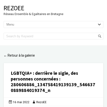
REZOEE
Réseau Ensemble & Egalitaires en Bretagne
Retour à la galerie
←
LGBTQIA+ : derrière le sigle, des
personnes concernées
:
280606886_134758419139139_546637
0889884019374_n
16 mai 2022
RezoEE