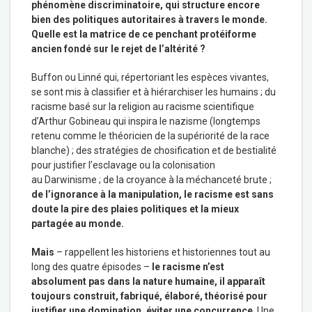
phénomène discriminatoire, qui structure encore
bien des politiques autoritaires à travers le monde.
Quelle est la matrice de ce penchant protéiforme
ancien fondé sur le rejet de l’altérité ?
Buffon ou Linné qui, répertoriant les espèces vivantes,
se sont mis à classifier et à hiérarchiser les humains ; du
racisme basé sur la religion au racisme scientifique
d’Arthur Gobineau qui inspira le nazisme (longtemps
retenu comme le théoricien de la supériorité de la race
blanche) ; des stratégies de chosification et de bestialité
pour justifier l’esclavage ou la colonisation
au Darwinisme ; de la croyance à la méchanceté brute ;
de l’ignorance à la manipulation, le racisme est sans
doute la pire des plaies politiques et la mieux
partagée au monde.
Mais
– rappellent les historiens et historiennes tout au
long des quatre épisodes –
le racisme n’est
absolument pas dans la nature humaine, il apparaît
toujours construit, fabriqué, élaboré, théorisé pour
justifier une domination, éviter une concurrence
. Une