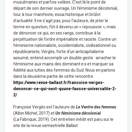
musulmanes et parfois voilées. C’est là le point de
départ de son dernier ouvrage, Un féminisme décolonial,
tour à tour manifeste, essai historique et brûlot
d’actualité. Il ne s’agit pas, pour l’auteure, de jeter le
terme en question, fût-il devenu un « repoussoir », mais
de dénoncer ce qui, en ses rangs, contribue à la
perpétuation de l’ordre impérialiste et raciste. Contre un
féminisme nationaliste, occidentaliste, civilisationnel ou
républicaniste, Vergès, forte d’un anticapitalisme
assumé, entend accomplir un double geste : arracher le
féminisme aux mains des dominant·e·s et marquer sa
fidélité aux luttes des femmes du Sud. Nous en parlons
dans la deuxième partie de cette rencontre.
https://www.revue-ballast.fr/francoise-verges-
denoncer-ce-qui-nest-quune-fausse-universalite-2-
2/
Françoise Vergès est l’auteure de
Le Ventre des femmes
(Albin Michel, 2017) et
Un féminisme décolonial
(La Fabrique, 2019). Cet entretien inédit est paru sur le
site de la revue semestrielle
Ballast
.