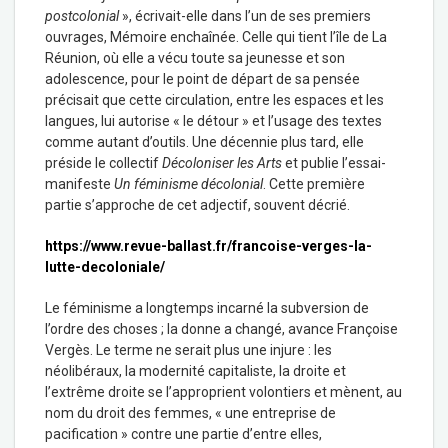
postcolonial
», écrivait-elle dans l’un de ses premiers
ouvrages, Mémoire enchaînée. Celle qui tient l’île de La
Réunion, où elle a vécu toute sa jeunesse et son
adolescence, pour le point de départ de sa pensée
précisait que cette circulation, entre les espaces et les
langues, lui autorise « le détour » et l’usage des textes
comme autant d’outils. Une décennie plus tard, elle
préside le collectif
Décoloniser les Arts
et publie l’essai-
manifeste
Un féminisme décolonial
. Cette première
partie s’approche de cet adjectif, souvent décrié.
https://www.revue-ballast.fr/francoise-verges-la-
lutte-decoloniale/
Le féminisme a longtemps incarné la subversion de
l’ordre des choses ; la donne a changé, avance Françoise
Vergès. Le terme ne serait plus une injure : les
néolibéraux, la modernité capitaliste, la droite et
l’extrême droite se l’approprient volontiers et mènent, au
nom du droit des femmes, « une entreprise de
pacification » contre une partie d’entre elles,