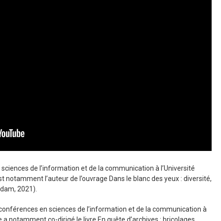
sciences de l’information et de la communication à l’Université
est notamment l’auteur de l’ouvrage Dans le blanc des yeux : diversité,
rdam, 2021).
conférences en sciences de l’information et de la communication à
e a notamment co-dirigé le livre En quête d’archives : bricolages