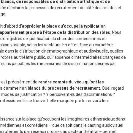
ancs, de responsables de distribution artistique et de
 afin d’éclairer le processus de recrutement du côté des artistes et
rge.
git d’abord d’
apprécier la place qu’occupe la typification
ppariement propre à l’étape de la distribution des rôles
. Nous
ux registres de justification du choix des comédiennes et
ion variable, selon les secteurs. En effet, face au caractère
iale dans la distribution cinématographique et audiovisuelle, quelles
ropres au théâtre public, où l’absence d’intermédiaires chargées de
 moins palpables les mécanismes de discrimination décriés par
e est précisément de
rendre compte du vécu qu’ont les
s comme non blancs du processus de recrutement
. Quel regard
es modes de justification ? Y perçoivent-ils des discriminations ?
rofessionnelle se trouve-t-elle marquée par le renvoi à leur
issance sur la place qu’occupent les imaginaires ethnoraciaux dans
omédiennes et comédiens – que ce soit dans le casting audiovisuel
ecrutements par réseaux propres au secteur théâtral – permet