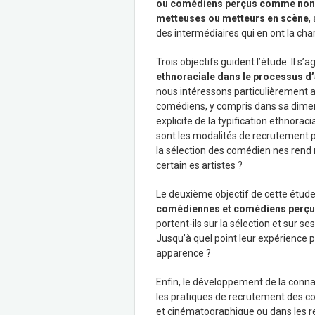
ou comédiens perçus comme non bl
metteuses ou metteurs en scène
,
des intermédiaires qui en ont la cha
Trois objectifs guident l’étude. Il s’a
ethnoraciale dans le processus d’a
nous intéressons particulièrement a
comédiens, y compris dans sa dimens
explicite de la typification ethnorac
sont les modalités de recrutement p
la sélection des comédien·nes rend
certain·es artistes ?
Le deuxième objectif de cette étud
comédiennes et comédiens perçu
portent-ils sur la sélection et sur s
Jusqu’à quel point leur expérience p
apparence ?
Enfin, le développement de la conna
les pratiques de recrutement des c
et cinématographique ou dans les r