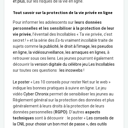
et plus
, sur les risques de la vie en ligne.
Tout savoir sur la protection de la vie privée en ligne
Pour informer les adolescents sur
leurs données
personnelles et les sensibiliser à la protection de leur
vie privée
, l’éventail des Incollables « Ta vie privée, c’est
secret ! » et la série des
Es-tu vraiment incollable
traite de
sujets comme
la publicité
,
le droit à l’image
,
les pseudos
en ligne
,
la vidéosurveillance
,
les arnaques en lignes
, à
retrouver sous ces liens. Les jeunes pourront également
découvrir la
version digitale du célèbre jeu Les Incollables
sur toutes ces questions :
les incowebs
!
Le poster
« Les 10 conseils pour rester Net sur le web »
indique les bonnes pratiques à suivre en ligne. Le jeu
vidéo
Cyber Chronix
permet de sensibiliser les jeunes au
Règlement général sur la protection des données et plus
généralement à leurs droits à la protection de leurs
données personnelles (
RGPD)
. D’autres
aspects
techniques
sont à découvrir : le poster «
Les conseils de
la CNIL pour choisir un bon mot de passe »,
des outils