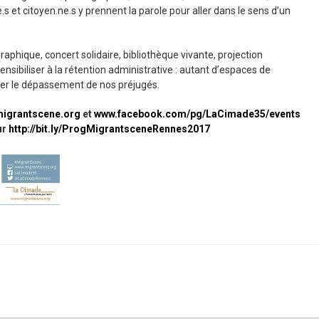
le.s et citoyen.ne.s y prennent la parole pour aller dans le sens d’un
aphique, concert solidaire, bibliothèque vivante, projection
nsibiliser à la rétention administrative : autant d’espaces de
ser le dépassement de nos préjugés.
migrantscene.org
et
www.facebook.com/pg/LaCimade35/events
ur
http://bit.ly/ProgMigrantsceneRennes2017