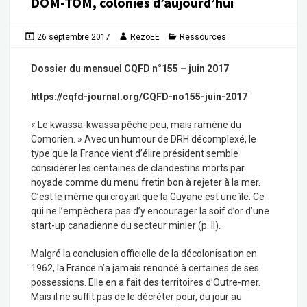
DOM-TOM, colonies d’aujourd’hui
26 septembre 2017
RezoEE
Ressources
Dossier du mensuel CQFD n°155 – juin 2017
https://cqfd-journal.org/CQFD-no155-juin-2017
« Le kwassa-kwassa pêche peu, mais ramène du
Comorien. » Avec un humour de DRH décomplexé, le
type que la France vient d’élire président semble
considérer les centaines de clandestins morts par
noyade comme du menu fretin bon à rejeter à la mer.
C’est le même qui croyait que la Guyane est une île. Ce
qui ne l’empêchera pas d’y encourager la soif d’or d’une
start-up canadienne du secteur minier (p. II).
Malgré la conclusion officielle de la décolonisation en
1962, la France n’a jamais renoncé à certaines de ses
possessions. Elle en a fait des territoires d’Outre-mer.
Mais il ne suffit pas de le décréter pour, du jour au