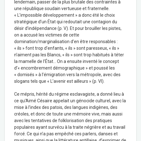
lendemain, passer de la plus brutale des contraintes à
une république soudain vertueuse et fraternelle.
« L’impossible développement » a donc été le choix
stratégique d’un État qui redoutait une contagion du
désir d’indépendance (p. V). Et pour brouiller les pistes,
on a accusé les victimes de cette
domination/marginalisation d’en être responsables :
« ils » font trop d’enfants, « ils » sont paresseux, « ils »
n’aiment pas les Blancs, « ils » sont trop habitués à téter
la mamelle de l’État… On a ensuite inventé le concept
d’« encombrement démographique » et poussé les
« domisés » à l’émigration vers la métropole, avec des
slogans tels que « L’avenir est ailleurs » (p. VI).
Ce mépris, hérité du régime esclavagiste, a donné lieu à
ce qu’Aimé Césaire appelait un génocide culturel, avec la
mise à l’index des patois, des langues indigènes, des
créoles, et donc de toute une mémoire vive, mais aussi
avec les tentatives de folklorisation des pratiques
populaires ayant survécu à la traite négrière et au travail
forcé. Ce qui n’a pas empêché ces parlers, danses et
musiques, ainsi que la littérature antillaise, d’exprimer de