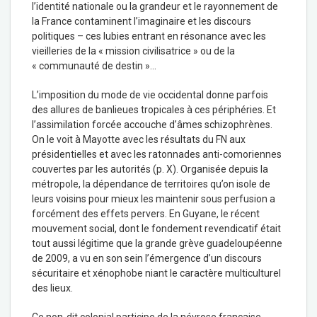
l’identité nationale ou la grandeur et le rayonnement de
la France contaminent l’imaginaire et les discours
politiques – ces lubies entrant en résonance avec les
vieilleries de la « mission civilisatrice » ou de la
« communauté de destin »…
L’imposition du mode de vie occidental donne parfois
des allures de banlieues tropicales à ces périphéries. Et
l’assimilation forcée accouche d’âmes schizophrènes.
On le voit à Mayotte avec les résultats du FN aux
présidentielles et avec les ratonnades anti-comoriennes
couvertes par les autorités (p. X). Organisée depuis la
métropole, la dépendance de territoires qu’on isole de
leurs voisins pour mieux les maintenir sous perfusion a
forcément des effets pervers. En Guyane, le récent
mouvement social, dont le fondement revendicatif était
tout aussi légitime que la grande grève guadeloupéenne
de 2009, a vu en son sein l’émergence d’un discours
sécuritaire et xénophobe niant le caractère multiculturel
des lieux.
Ce non-dit colonial participe de la névrose française