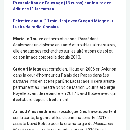
Présentation de l’ouvrage (13 euros) sur le site des
éditions L’Harmattan
Entretien audio (11 minutes) avec Grégori Miège sur
le site de radio Ondaine
Marielle Toulze
est sémioticienne. Possédant
également un diplôme en santé et troubles alimentaires,
elle engage ses recherches sur les altérations de soi et
de son image corporelle depuis 2013.
Grégori Miège
est comédien. Il joue en 2006 en Avignon
dans la cour d’honneur du Palais des Papes dans
Les
barbares
, mis en scène par Éric Lacascade. Il sera artiste
permanent au Théâtre NoNo de Marion Coutris et Serge
Noyelle avant de rejoindre en 2017 David Bobée avec qui
il collabore depuis étroitement.
Arnaud Alessandrin
est sociologue. Ses travaux portent
sur la santé, le genre et les discriminations. En 2018 il
assiste David Bobée pour la dramaturgie de
Mesdames,
Messieurs
et le reste du monde, puis en 2020 David